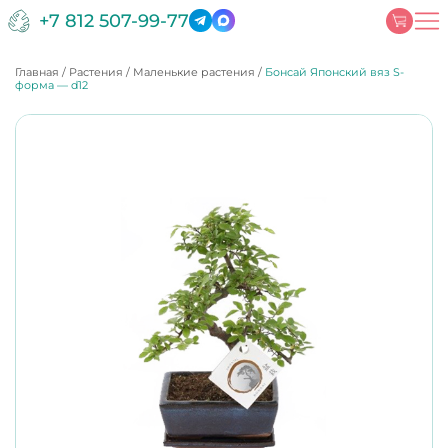
+7 812 507-99-77
Главная
/
Растения
/
Маленькие растения
/
Бонсай Японский вяз S-
форма — d12