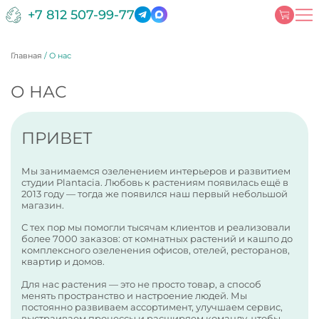
+7 812 507-99-77
Главная
/
О нас
О НАС
ПРИВЕТ
Мы занимаемся озеленением интерьеров и развитием
студии Plantacia. Любовь к растениям появилась ещё в
2013 году — тогда же появился наш первый небольшой
магазин.
С тех пор мы помогли тысячам клиентов и реализовали
более 7000 заказов: от комнатных растений и кашпо до
комплексного озеленения офисов, отелей, ресторанов,
квартир и домов.
Для нас растения — это не просто товар, а способ
менять пространство и настроение людей. Мы
постоянно развиваем ассортимент, улучшаем сервис,
выстраиваем процессы и расширяем команду, чтобы