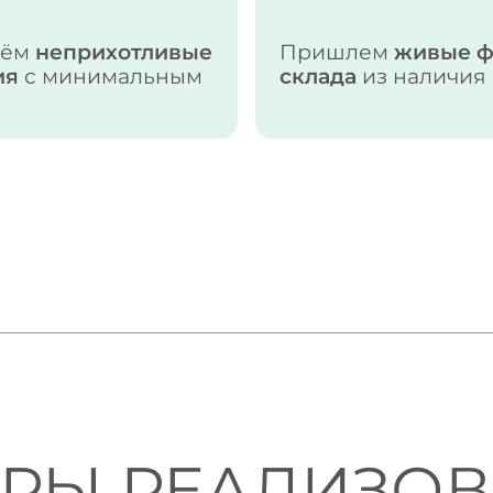
рём
неприхотливые
Пришлем
живые ф
ия
с минимальным
склада
из наличия
РЫ РЕАЛИЗО