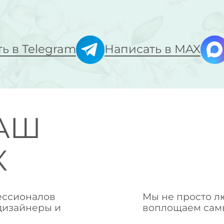
ь в Telegram
Написать в MAX
АШ
К
фессионалов
Мы не просто л
 дизайнеры и
воплощаем самы