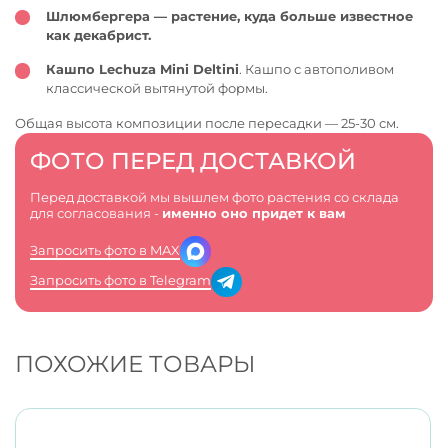
Шлюмбергера — растение, куда больше известное
как декабрист.
Кашпо Lechuza Mini Deltini
. Кашпо с автополивом
классической вытянутой формы.
Общая высота композиции после пересадки — 25-30 см.
ФОТО ПЕРЕД ДОСТАВКОЙ
Перед доставкой мы вышлем фото растения со склада
для согласования -
именно оно придет к вам
Запросить фото в MAX
Запросить фото в Telegram
ПОХОЖИЕ ТОВАРЫ