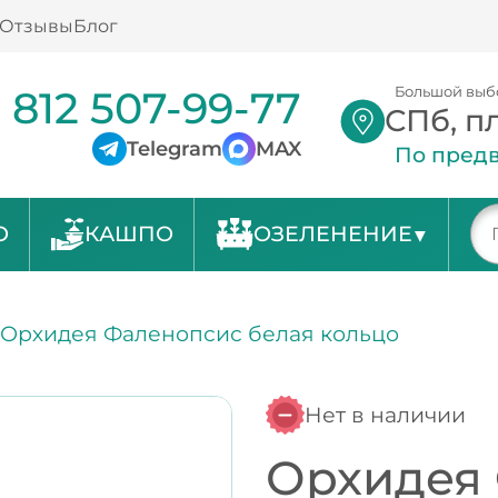
Отзывы
Блог
 812 507-99-77
Большой выб
СПб, п
Telegram
MAX
По предв
О
КАШПО
ОЗЕЛЕНЕНИЕ
/
Орхидея Фаленопсис белая кольцо
Нет в наличии
Орхидея