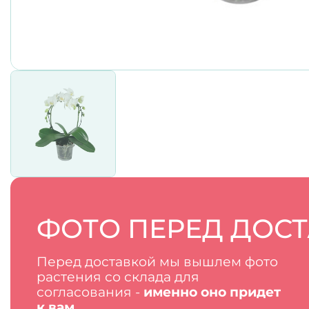
ФОТО ПЕРЕД ДОС
Перед доставкой мы вышлем фото
растения со склада для
согласования -
именно оно придет
к вам