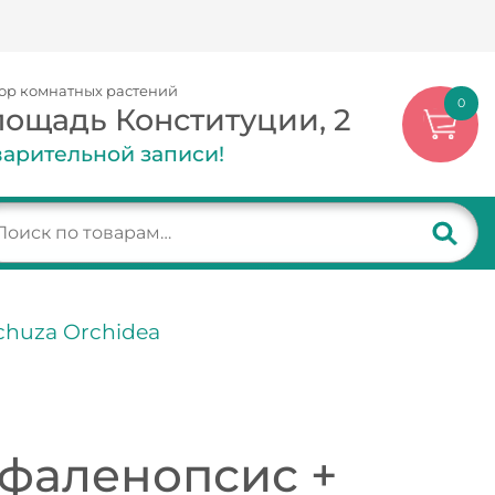
ор комнатных растений
0
лощадь Конституции, 2
арительной записи!
chuza Orchidea
фаленопсис +