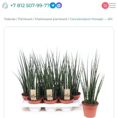
+7 812 507-99-77
Главная
/
Растения
/
Маленькие растения
/
Сансевиерия Микадо — d14