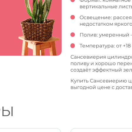
вертикальные лист
Освещение: рассеян
недостатком яркого
Полив: умеренный 
Температура: от +18
Сансевиерия цилиндри
поливу и хорошо перен
создаёт эффектный зел
Купить Сансевиерию ц
выгодной цене с доста
РЫ