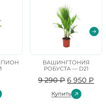
МПИОН
ВАШИНГТОНИЯ
Й
РОБУСТА — D21
9 290
₽
6 950
₽
Купить