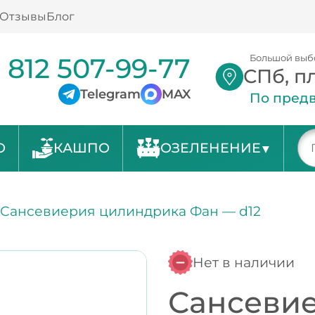
Отзывы
Блог
 812 507-99-77
Большой выб
СПб, п
Telegram
MAX
По предв
О
КАШПО
ОЗЕЛЕНЕНИЕ
/
Сансевиерия цилиндрика Фан — d12
Нет в наличии
Сансеви