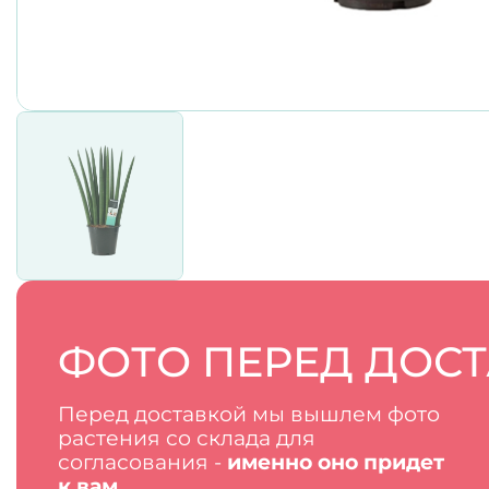
ФОТО ПЕРЕД ДОС
Перед доставкой мы вышлем фото
растения со склада для
согласования -
именно оно придет
к вам