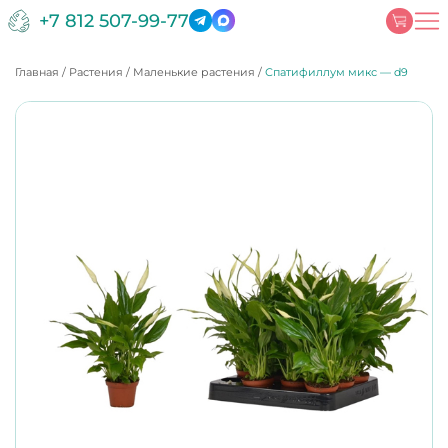
+7 812 507-99-77
Главная
/
Растения
/
Маленькие растения
/
Спатифиллум микс — d9