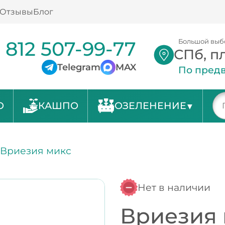
Отзывы
Блог
 812 507-99-77
Большой выб
СПб, п
Telegram
MAX
По предв
О
КАШПО
ОЗЕЛЕНЕНИЕ
/
Вриезия микс
Нет в наличии
Вриезия