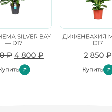
ЕМА SILVER BAY
ДИФЕНБАХИЯ 
— D17
D17
20
₽
4 800
₽
2 850
₽
Купить
Купить