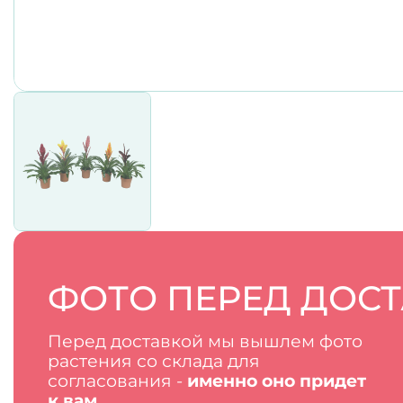
ФОТО ПЕРЕД ДОС
Перед доставкой мы вышлем фото
растения со склада для
согласования -
именно оно придет
к вам