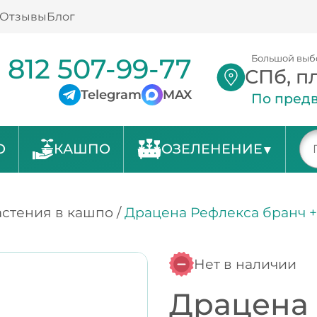
Отзывы
Блог
 812 507-99-77
Большой выб
СПб, п
Telegram
MAX
По предв
О
КАШПО
ОЗЕЛЕНЕНИЕ
стения в кашпо
/
Драцена Рефлекса бранч + 
Нет в наличии
Драцена 