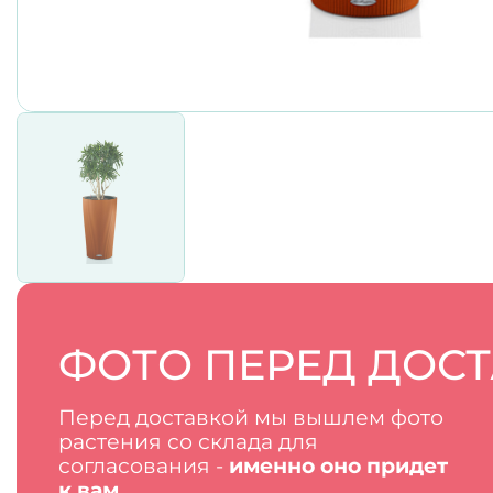
ФОТО ПЕРЕД ДОС
Перед доставкой мы вышлем фото
растения со склада для
согласования -
именно оно придет
к вам