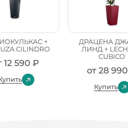
ИОКУЛЬКАС +
ДРАЦЕНА ДЖ
UZA CILINDRO
ЛИНД + LEC
CUBICO
т
12 590
₽
от
28 99
Купить
Купить