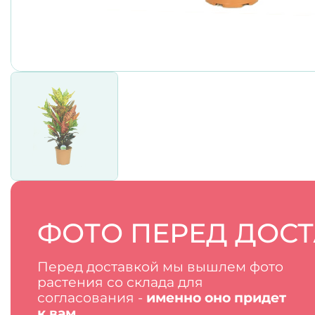
ФОТО ПЕРЕД ДОС
Перед доставкой мы вышлем фото
растения со склада для
согласования -
именно оно придет
к вам