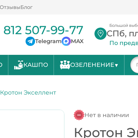
Отзывы
Блог
 812 507-99-77
Большой выб
СПб, п
Telegram
MAX
По предв
О
КАШПО
ОЗЕЛЕНЕНИЕ
/
Кротон Экселлент
Нет в наличии
Кротон Э