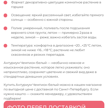
Формат: декоративно‑цветущее комнатное растение в
горшке
Освещение: яркий рассеянный свет, избегайте прямого
солнца — особенно с южной стороны.
Полив: умеренный, поливать после подсыхания
верхнего слоя грунта; летом — примерно 2 раза в
неделю, зимой — реже; важно избегать застоя воды.
Температура: комфортна в диапазоне +20…+25 °C летом,
зимой не ниже +16…+18 °C; растение не любит
сквозняков и резких перепадов.
Антуриум Чемпион белый — необычно нежное и
изысканное растение, которое легко ухаживать: оно
неприхотливо, сохраняет цветение и свежий вид даже в
стандартных домашних условиях.
Купить Антуриум Чемпион белый можно в нашем магазине
по выгодной цене с доставкой по Санкт-Петербургу. Если
нужно кашпо — скажите менеджеру, с удовольствием
подберем!
ФОТО ПЕРЕД ДОСТАВКОЙ