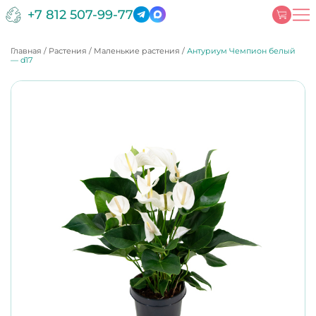
+7 812 507-99-77
Главная
/
Растения
/
Маленькие растения
/
Антуриум Чемпион белый
— d17