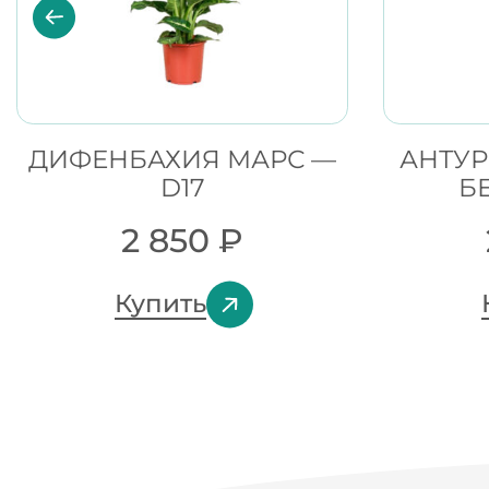
ДИФЕНБАХИЯ МАРС —
АНТУ
D17
Б
2 850
₽
Купить