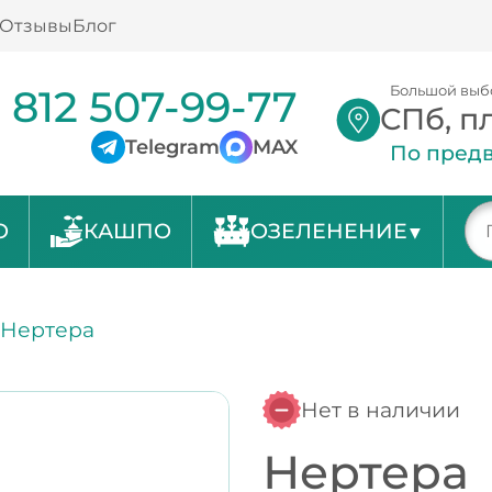
Отзывы
Блог
 812 507-99-77
Большой выб
СПб, п
Telegram
MAX
По предв
О
КАШПО
ОЗЕЛЕНЕНИЕ
/
Нертера
Нет в наличии
Нертера