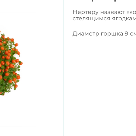
Нертеру назвают «к
стелящимся ягодкам
Диаметр горшка 9 см