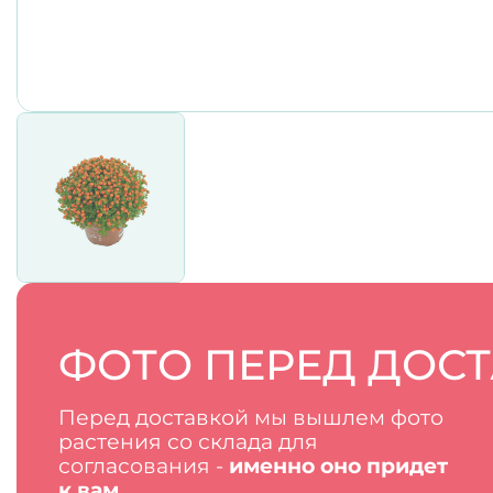
ФОТО ПЕРЕД ДОС
Перед доставкой мы вышлем фото
растения со склада для
согласования -
именно оно придет
к вам