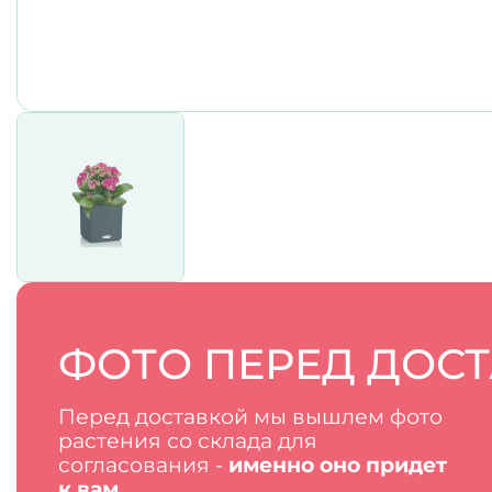
ФОТО ПЕРЕД ДОС
Перед доставкой мы вышлем фото
растения со склада для
согласования -
именно оно придет
к вам