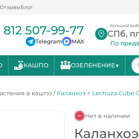
Отзывы
Блог
 812 507-99-77
Большой выб
СПб, п
Telegram
MAX
По предв
О
КАШПО
ОЗЕЛЕНЕНИЕ
астения в кашпо
/
Каланхоэ + Lechuza Cube C
Нет в наличии
Каланхоэ