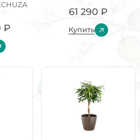
ECHUZA
61 290
₽
0
₽
Купить