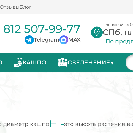
Отзывы
Блог
 812 507-99-77
Большой выб
СПб, п
Telegram
MAX
По предв
О
КАШПО
ОЗЕЛЕНЕНИЕ
H -
о диаметр кашпо
это высота растения в 