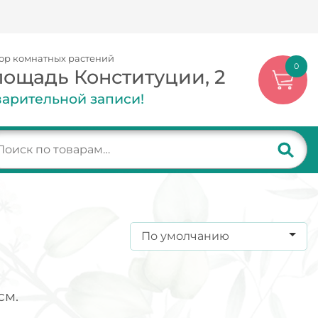
ор комнатных растений
0
лощадь Конституции, 2
арительной записи!
По умолчанию
см.