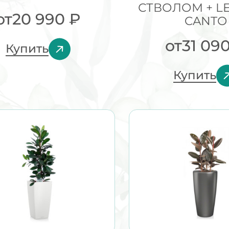
СТВОЛОМ + L
от
20 990
₽
CANTO
от
31 09
Купить
Купить