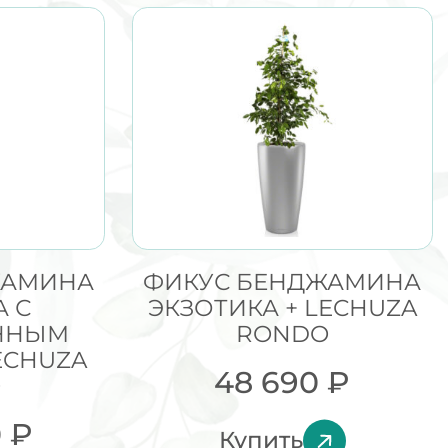
ЖАМИНА
ФИКУС БЕНДЖАМИНА
А С
ЭКЗОТИКА + LECHUZA
ННЫМ
RONDO
ECHUZA
48 690
₽
O
0
₽
Купить