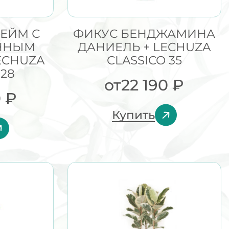
ЕЙМ С
ФИКУС БЕНДЖАМИНА
ННЫМ
ДАНИЕЛЬ + LECHUZA
ECHUZA
CLASSICO 35
 28
от
22 190
₽
0
₽
Купить