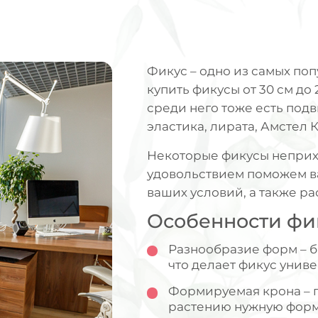
Фикус – одно из самых поп
купить фикусы от 30 см до
среди него тоже есть подви
эластика, лирата, Амстел К
Некоторые фикусы неприхо
удовольствием поможем в
ваших условий, а также ра
Особенности фи
Разнообразие форм – б
что делает фикус унив
Формируемая крона – 
растению нужную форм