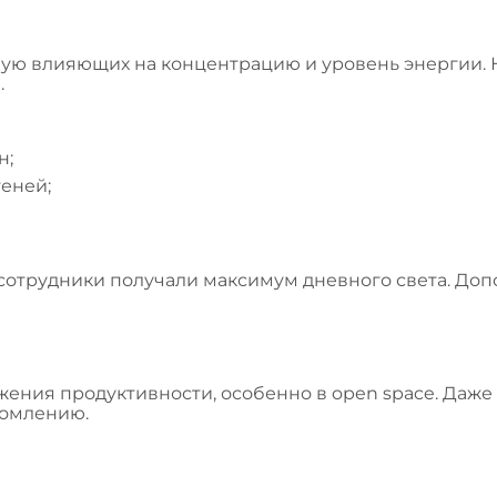
ю влияющих на концентрацию и уровень энергии. Н
.
н;
еней;
ы сотрудники получали максимум дневного света. Д
ения продуктивности, особенно в open space. Даже 
томлению.