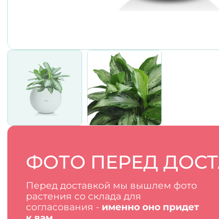
ФОТО ПЕРЕД ДОС
Перед доставкой мы вышлем фото
растения со склада для
согласования -
именно оно придет
к вам