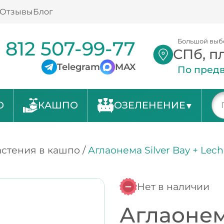
Отзывы
Блог
 812 507-99-77
Большой выб
СПб, п
Telegram
MAX
По предв
О
КАШПО
ОЗЕЛЕНЕНИЕ
стения в кашпо
/
Аглаонема Silver Bay + Lec
Нет в наличии
Аглаонема