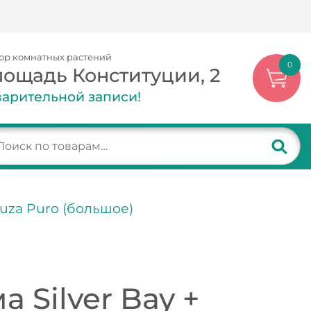
ор комнатных растений
0
лощадь Конституции, 2
арительной записи!
huza Puro (большое)
 Silver Bay +