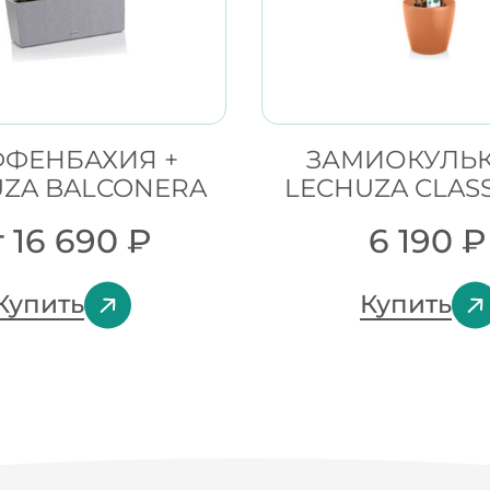
ФЕНБАХИЯ +
ЗАМИОКУЛЬК
UZA BALCONERA
LECHUZA CLASS
т
16 690
₽
6 190
₽
Купить
Купить