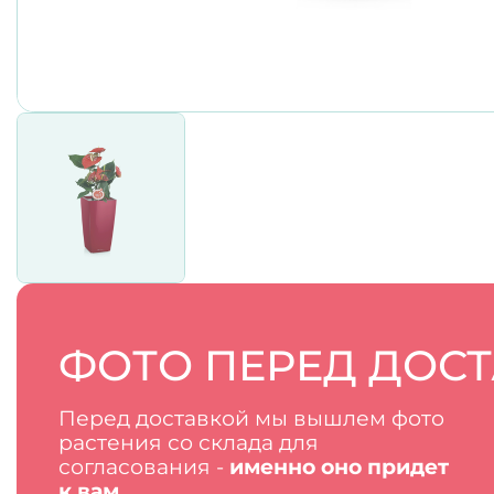
ФОТО ПЕРЕД ДОС
Перед доставкой мы вышлем фото
растения со склада для
согласования -
именно оно придет
к вам