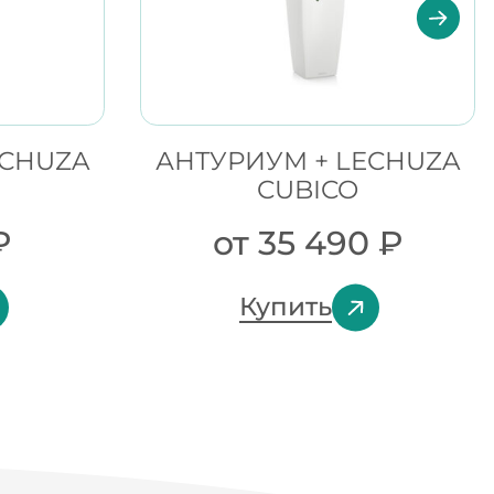
EСHUZA
АНТУРИУМ + LECHUZA
CUBICO
₽
от
35 490
₽
Купить