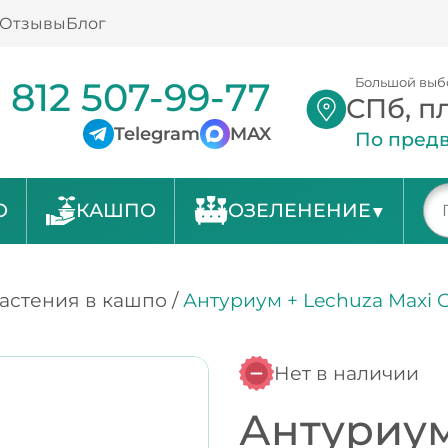
Отзывы
Блог
 812 507-99-77
Большой выб
СПб, п
Telegram
MAX
По предв
О
КАШПО
ОЗЕЛЕНЕНИЕ
астения в кашпо
/
Антуриум + Lechuza Maxi 
Нет в наличии
Антуриум