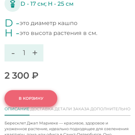
D -
17
см;
H -
25
см
D -
это диаметр кашпо
H -
это высота растения в см.
-
+
2 300
₽
В КОРЗИНУ
ОПИСАНИЕ
ДОСТАВКА
ДЕТАЛИ ЗАКАЗА
ДОПОЛНИТЕЛЬНО
Бересклет Джап Мариеке — красивое, здоровое и
ухоженное растение, идеально подходящее для озеленения
квартиры, дома или офиса в Санкт-Петербурге. Оно