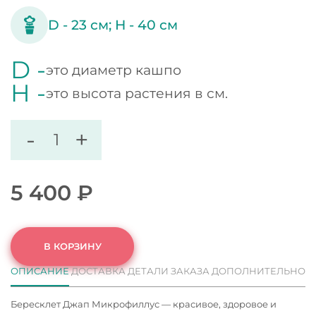
D -
23
см;
H -
40
см
D -
это диаметр кашпо
H -
это высота растения в см.
-
+
5 400
₽
В КОРЗИНУ
ОПИСАНИЕ
ДОСТАВКА
ДЕТАЛИ ЗАКАЗА
ДОПОЛНИТЕЛЬНО
Бересклет Джап Микрофиллус — красивое, здоровое и