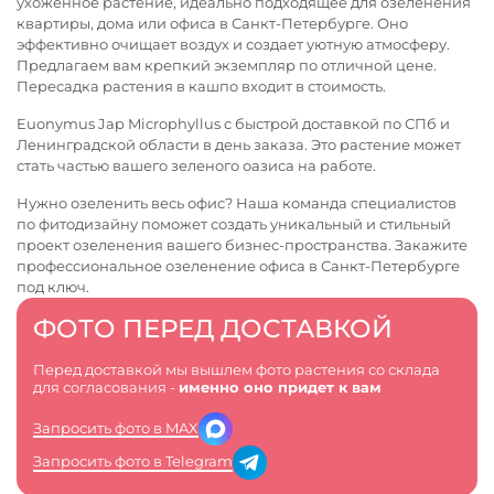
ухоженное растение, идеально подходящее для озеленения
квартиры, дома или офиса в Санкт-Петербурге. Оно
эффективно очищает воздух и создает уютную атмосферу.
Предлагаем вам крепкий экземпляр по отличной цене.
Пересадка растения в кашпо входит в стоимость.
Euonymus Jap Microphyllus с быстрой доставкой по СПб и
Ленинградской области в день заказа. Это растение может
стать частью вашего зеленого оазиса на работе.
Нужно озеленить весь офис? Наша команда специалистов
по фитодизайну поможет создать уникальный и стильный
проект озеленения вашего бизнес-пространства. Закажите
профессиональное
озеленение офиса в Санкт-Петербурге
под ключ.
ФОТО ПЕРЕД ДОСТАВКОЙ
Перед доставкой мы вышлем фото растения со склада
для согласования -
именно оно придет к вам
Запросить фото в MAX
Запросить фото в Telegram