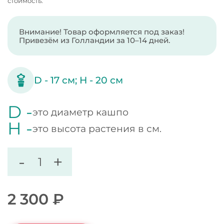
стоимость.
Внимание! Товар оформляется под заказ!
Привезём из Голландии за 10–14 дней.
D -
17
см;
H -
20
см
D -
это диаметр кашпо
H -
это высота растения в см.
-
+
2 300
₽