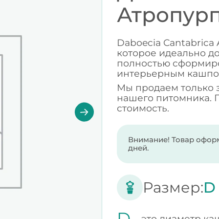
Атропур
Daboecia Cantabrica
которое идеально до
полностью сформир
интерьерным кашпо
Мы продаем только 
нашего питомника. 
стоимость.
Внимание! Товар оформ
дней.
Размер:
D
D -
это диаметр ка