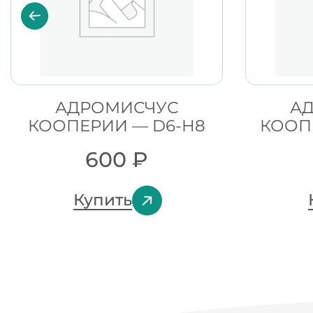
АДРОМИСЧУС
А
КООПЕРИИ — D6-H8
КООП
600
₽
Купить