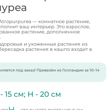
пуреа
 Atropurpurea — комнатное растение,
полнит ваш интерьер. Это взрослое,
ованное растение, дополненное
.
здоровые и ухоженные растения из
Пересадка растения в кашпо входит в
ляется под заказ! Привезём из Голландии за 10–14
 -
15
см;
H -
20
см
H -
шпо
это высота растения в см.