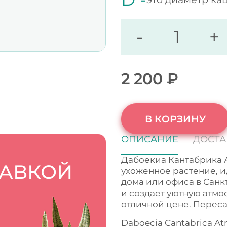
-
+
2 200
₽
В КОРЗИНУ
ОПИСАНИЕ
ДОСТА
Дабоекиа Кантабрика 
ТАВКОЙ
ухоженное растение, 
дома или офиса в Санк
и создает уютную атмо
отличной цене. Переса
Daboecia Cantabrica At