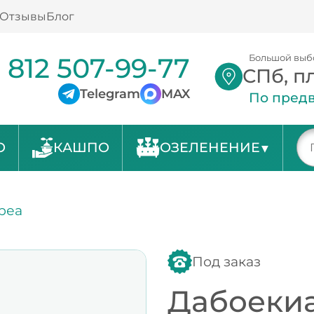
Отзывы
Блог
 812 507-99-77
Большой выб
СПб, п
Telegram
MAX
По предв
О
КАШПО
ОЗЕЛЕНЕНИЕ
реа
Под заказ
Дабоекиа