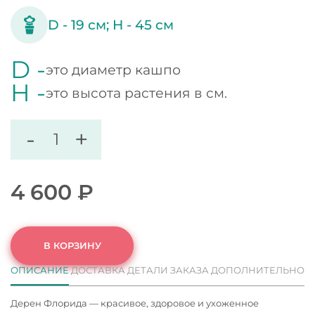
D -
19
см;
H -
45
см
D -
это диаметр кашпо
H -
это высота растения в см.
-
+
4 600
₽
В КОРЗИНУ
ОПИСАНИЕ
ДОСТАВКА
ДЕТАЛИ ЗАКАЗА
ДОПОЛНИТЕЛЬНО
Дерен Флорида — красивое, здоровое и ухоженное