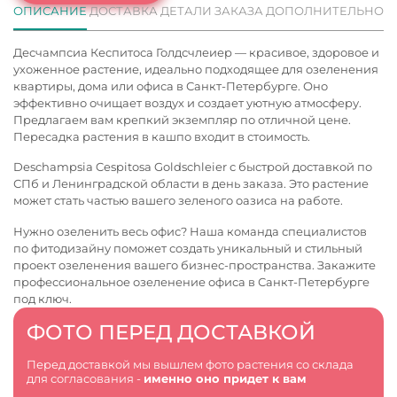
ОПИСАНИЕ
ДОСТАВКА
ДЕТАЛИ ЗАКАЗА
ДОПОЛНИТЕЛЬНО
Десчампсиа Кеспитоса Голдсчлеиер — красивое, здоровое и
ухоженное растение, идеально подходящее для озеленения
квартиры, дома или офиса в Санкт-Петербурге. Оно
эффективно очищает воздух и создает уютную атмосферу.
Предлагаем вам крепкий экземпляр по отличной цене.
Пересадка растения в кашпо входит в стоимость.
Deschampsia Cespitosa Goldschleier с быстрой доставкой по
СПб и Ленинградской области в день заказа. Это растение
может стать частью вашего зеленого оазиса на работе.
Нужно озеленить весь офис? Наша команда специалистов
по фитодизайну поможет создать уникальный и стильный
проект озеленения вашего бизнес-пространства. Закажите
профессиональное
озеленение офиса в Санкт-Петербурге
под ключ.
ФОТО ПЕРЕД ДОСТАВКОЙ
Перед доставкой мы вышлем фото растения со склада
для согласования -
именно оно придет к вам