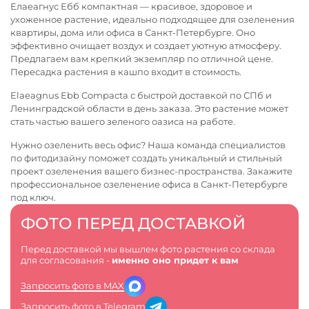
Елаеагнус Ебб компактная — красивое, здоровое и
ухоженное растение, идеально подходящее для озеленения
квартиры, дома или офиса в Санкт-Петербурге. Оно
эффективно очищает воздух и создает уютную атмосферу.
Предлагаем вам крепкий экземпляр по отличной цене.
Пересадка растения в кашпо входит в стоимость.
Elaeagnus Ebb Compacta с быстрой доставкой по СПб и
Ленинградской области в день заказа. Это растение может
стать частью вашего зеленого оазиса на работе.
Нужно озеленить весь офис? Наша команда специалистов
по фитодизайну поможет создать уникальный и стильный
проект озеленения вашего бизнес-пространства. Закажите
профессиональное
озеленение офиса в Санкт-Петербурге
под ключ.
ФОТО ПЕРЕД ДОСТАВКОЙ
Перед доставкой мы вышлем фото растения со склада
для согласования -
именно оно придет к вам
Запросить фото в MAX
Запросить фото в Telegram