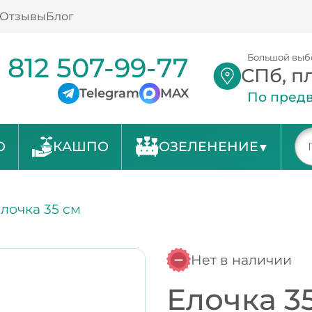
Отзывы
Блог
 812 507-99-77
Большой выб
СПб, п
Telegram
MAX
По предв
О
КАШПО
ОЗЕЛЕНЕНИЕ
лочка 35 см
Нет в наличии
Елочка 3