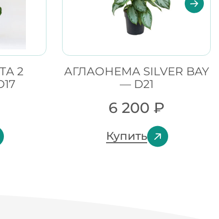
ТА 2
АГЛАОНЕМА SILVER BAY
D17
— D21
6 200
₽
Купить