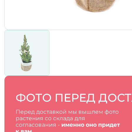
ФОТО ПЕРЕД ДОС
Перед доставкой мы вышлем фото
растения со склада для
согласования -
именно оно придет
к вам