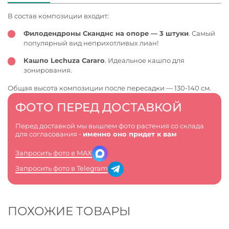
В состав композиции входит:
Филодендроны Сканднс на опоре — 3 штуки
. Самый
популярный вид неприхотливых лиан!
Кашпо Lechuza Cararo
. Идеальное кашпо для
зонирования.
Общая высота композиции после пересадки — 130-140 см.
ФОТО ПЕРЕД ДОСТАВКОЙ
Перед доставкой мы вышлем фото растения со склада
для согласования -
именно оно придет к вам
Запросить фото в MAX
Запросить фото в Telegram
ПОХОЖИЕ ТОВАРЫ