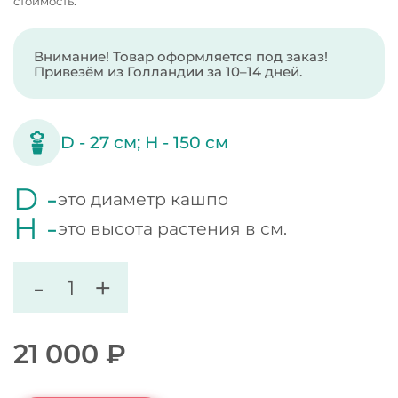
стоимость.
Внимание! Товар оформляется под заказ!
Привезём из Голландии за 10–14 дней.
D -
27
см;
H -
150
см
D -
это диаметр кашпо
H -
это высота растения в см.
-
+
21 000
₽