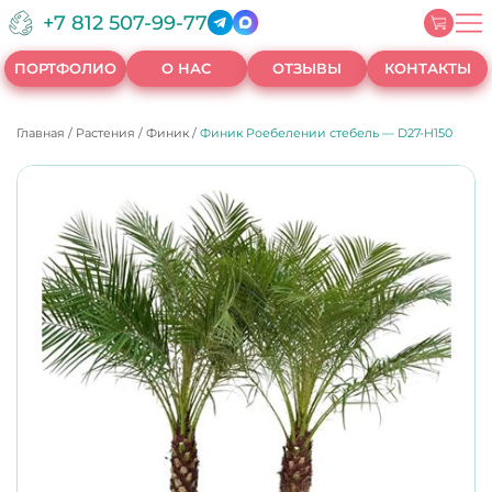
+7 812 507-99-77
ПОРТФОЛИО
О НАС
ОТЗЫВЫ
КОНТАКТЫ
Главная
/
Растения
/
Финик
/
Финик Роебелении стебель — D27-H150