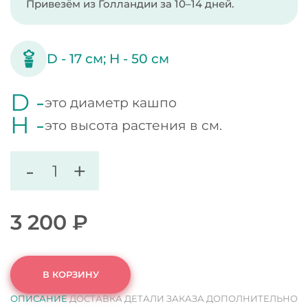
Привезём из Голландии за 10–14 дней.
D -
17
см;
H -
50
см
D -
это диаметр кашпо
H -
это высота растения в см.
-
+
3 200
₽
В КОРЗИНУ
ОПИСАНИЕ
ДОСТАВКА
ДЕТАЛИ ЗАКАЗА
ДОПОЛНИТЕЛЬНО