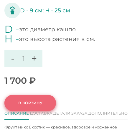
D -
9
см;
H -
25
см
D -
это диаметр кашпо
H -
это высота растения в см.
-
+
1 700
₽
В КОРЗИНУ
ОПИСАНИЕ
ДОСТАВКА
ДЕТАЛИ ЗАКАЗА
ДОПОЛНИТЕЛЬНО
Фруит микс Ексотик — красивое, здоровое и ухоженное