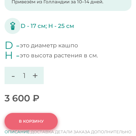
Привезём из Голландии за 10–14 дней.
D -
17
см;
H -
25
см
D -
это диаметр кашпо
H -
это высота растения в см.
-
+
3 600
₽
В КОРЗИНУ
ОПИСАНИЕ
ДОСТАВКА
ДЕТАЛИ ЗАКАЗА
ДОПОЛНИТЕЛЬНО