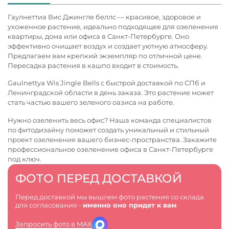
Гаулнеттиа Вис Джингле беллс — красивое, здоровое и
ухоженное растение, идеально подходящее для озеленения
квартиры, дома или офиса в Санкт-Петербурге. Оно
эффективно очищает воздух и создает уютную атмосферу.
Предлагаем вам крепкий экземпляр по отличной цене.
Пересадка растения в кашпо входит в стоимость.
Gaulnettya Wis Jingle Bells с быстрой доставкой по СПб и
Ленинградской области в день заказа. Это растение может
стать частью вашего зеленого оазиса на работе.
Нужно озеленить весь офис? Наша команда специалистов
по фитодизайну поможет создать уникальный и стильный
проект озеленения вашего бизнес-пространства. Закажите
профессиональное
озеленение офиса в Санкт-Петербурге
под ключ.
ФОТО ПЕРЕД ДОСТАВКОЙ
Перед доставкой мы вышлем фото растения со склада
для согласования -
именно оно придет к вам
Запросить фото в MAX