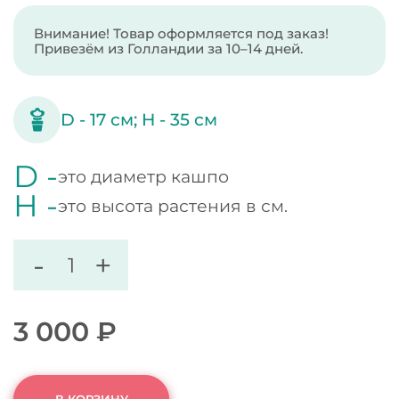
Внимание! Товар оформляется под заказ!
Привезём из Голландии за 10–14 дней.
D -
17
см;
H -
35
см
D -
это диаметр кашпо
H -
это высота растения в см.
-
+
3 000
₽
В КОРЗИНУ