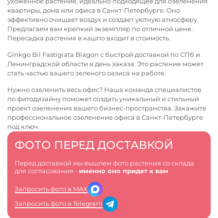
ухоженное растение, идеально подходящее для озеленения
квартиры, дома или офиса в Санкт-Петербурге. Оно
эффективно очищает воздух и создает уютную атмосферу.
Предлагаем вам крепкий экземпляр по отличной цене.
Пересадка растения в кашпо входит в стоимость.
Ginkgo Bil Fastigiata Blagon с быстрой доставкой по СПб и
Ленинградской области в день заказа. Это растение может
стать частью вашего зеленого оазиса на работе.
Нужно озеленить весь офис? Наша команда специалистов
по фитодизайну поможет создать уникальный и стильный
проект озеленения вашего бизнес-пространства. Закажите
профессиональное
озеленение офиса в Санкт-Петербурге
под ключ.
ФОТО ПЕРЕД ДОСТАВКОЙ
Перед доставкой мы вышлем фото растения со склада
для согласования -
именно оно придет к вам
Запросить фото в MAX
Запросить фото в Telegram