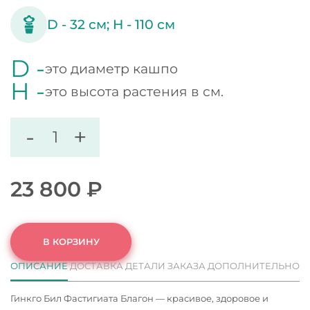
D -
32
см;
H -
110
см
D -
это диаметр кашпо
H -
это высота растения в см.
-
+
23 800
₽
В КОРЗИНУ
ОПИСАНИЕ
ДОСТАВКА
ДЕТАЛИ ЗАКАЗА
ДОПОЛНИТЕЛЬНО
Гинкго Бил Фастигиата Благон — красивое, здоровое и