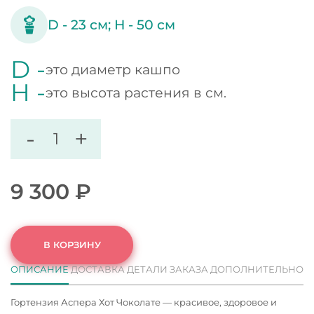
D -
23
см;
H -
50
см
D -
это диаметр кашпо
H -
это высота растения в см.
-
+
9 300
₽
В КОРЗИНУ
ОПИСАНИЕ
ДОСТАВКА
ДЕТАЛИ ЗАКАЗА
ДОПОЛНИТЕЛЬНО
Гортензия Аспера Хот Чоколате — красивое, здоровое и