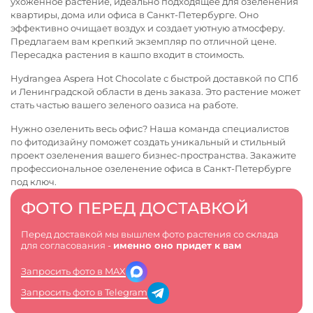
ухоженное растение, идеально подходящее для озеленения
квартиры, дома или офиса в Санкт-Петербурге. Оно
эффективно очищает воздух и создает уютную атмосферу.
Предлагаем вам крепкий экземпляр по отличной цене.
Пересадка растения в кашпо входит в стоимость.
Hydrangea Aspera Hot Chocolate с быстрой доставкой по СПб
и Ленинградской области в день заказа. Это растение может
стать частью вашего зеленого оазиса на работе.
Нужно озеленить весь офис? Наша команда специалистов
по фитодизайну поможет создать уникальный и стильный
проект озеленения вашего бизнес-пространства. Закажите
профессиональное
озеленение офиса в Санкт-Петербурге
под ключ.
ФОТО ПЕРЕД ДОСТАВКОЙ
Перед доставкой мы вышлем фото растения со склада
для согласования -
именно оно придет к вам
Запросить фото в MAX
Запросить фото в Telegram