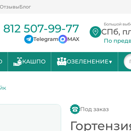
Отзывы
Блог
 812 507-99-77
Большой выб
СПб, п
Telegram
MAX
По предв
О
КАШПО
ОЗЕЛЕНЕНИЕ
йк
Под заказ
Гортензи