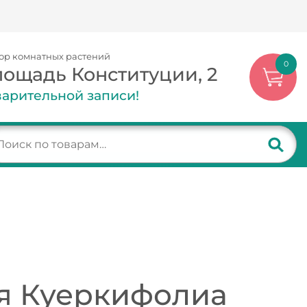
ор комнатных растений
0
лощадь Конституции, 2
арительной записи!
я Куеркифолиа