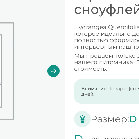
сноуфле
Hydrangea Quercifol
которое идеально до
полностью сформир
интерьерным кашпо
Мы продаем только 
нашего питомника. 
стоимость.
Внимание! Товар оформ
дней.
Размер:
D
D -
это диаметр ка