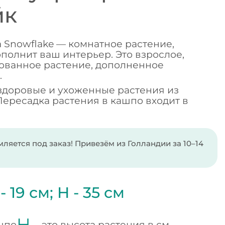
йк
ia Snowflake — комнатное растение,
полнит ваш интерьер. Это взрослое,
ованное растение, дополненное
.
здоровые и ухоженные растения из
Пересадка растения в кашпо входит в
ляется под заказ! Привезём из Голландии за 10–14
 -
19
см;
H -
35
см
H -
шпо
это высота растения в см.