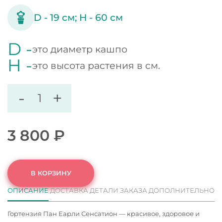
D -
19
см;
H -
60
см
D -
это диаметр кашпо
H -
это высота растения в см.
-
+
3 800
₽
В КОРЗИНУ
ОПИСАНИЕ
ДОСТАВКА
ДЕТАЛИ ЗАКАЗА
ДОПОЛНИТЕЛЬНО
Гортензия Пан Еарли Сенсатион — красивое, здоровое и