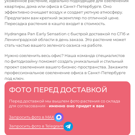
ухоженное растение, идеально подходящее для озеленения
квартиры, дома или офиса в Санкт-Петербурге. Оно
эффективно очищает воздух и создает уютную атмосферу.
Предлагаем вам крепкий экземпляр по отличной цене.
Пересадка растения в кашпо входит в стоимость.
Hydrangea Pan Early Sensation с быстрой доставкой по СПб и
Ленинградской области в день заказа. Это растение может
стать частью вашего зеленого оазиса на работе.
Нужно озеленить весь офис? Наша команда специалистов
по фитодизайну поможет создать уникальный и стильный
проект озеленения вашего бизнес-пространства. Закажите
профессиональное
озеленение офиса в Санкт-Петербурге
под ключ.
ФОТО ПЕРЕД ДОСТАВКОЙ
Перед доставкой мы вышлем фото растения со склада
для согласования -
именно оно придет к вам
Запросить фото в MAX
Запросить фото в Telegram