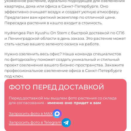
ухоженное растение, идеально подходящее для озеленения
квартиры, дома или офиса в Санкт-Петербурге. Оно
эффективно очищает воздух и создает уютную атмосферу.
Предлагаем вам крепкий экземпляр по отличной цене.
Пересадка растения в кашпо входит в стоимость.
Hydrangea Pan Kyushu On Stem с быстрой доставкой по СПб
и Ленинградской области в день заказа. Это растение может
стать частью вашего зеленого оазиса на работе.
Нужно озеленить весь офис? Наша команда специалистов
по фитодизайну поможет создать уникальный и стильный
проект озеленения вашего бизнес-пространства. Закажите
профессиональное
озеленение офиса в Санкт-Петербурге
под ключ.
ФОТО ПЕРЕД ДОСТАВКОЙ
Перед доставкой мы вышлем фото растения со склада
для согласования -
именно оно придет к вам
Запросить фото в MAX
Запросить фото в Telegram