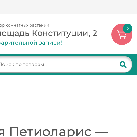
ор комнатных растений
0
лощадь Конституции, 2
арительной записи!
я Петиоларис —