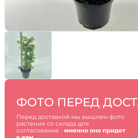
ФОТО ПЕРЕД ДОС
Перед доставкой мы вышлем фото
растения со склада для
согласования -
именно оно придет
к вам