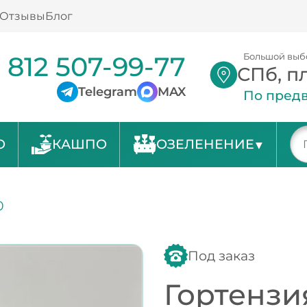
Отзывы
Блог
 812 507-99-77
Большой выб
СПб, п
Telegram
MAX
По предв
О
КАШПО
ОЗЕЛЕНЕНИЕ
0
Под заказ
Гортензи