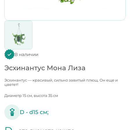
В наличии
Эсхинантус Мона Лиза
Эсхинантус — красивый, сильно завитый плющ. Он еще и
цветет!
Диаметр 15 см, высота 35 см
D -
d15
см;