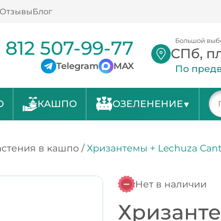
Отзывы
Блог
 812 507-99-77
Большой выб
СПб, п
Telegram
MAX
По предв
О
КАШПО
ОЗЕЛЕНЕНИЕ
стения в кашпо
/
Хризантемы + Lechuza Can
Нет в наличии
Хризанте