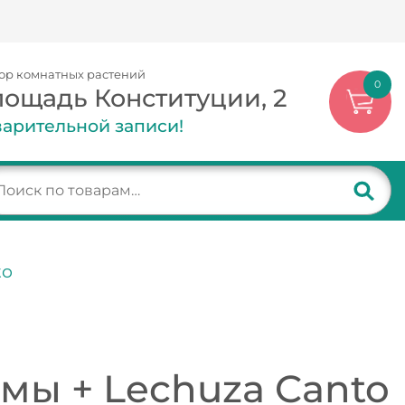
ор комнатных растений
0
лощадь Конституции, 2
арительной записи!
to
мы + Lechuza Canto