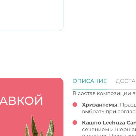
ОПИСАНИЕ
ДОСТА
В состав композиции в
ТАВКОЙ
Хризантемы
. Праз
выбрать при согла
Кашпо Lechuza Can
сечением и шершав
и низкие. Цвет и р