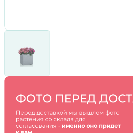
ФОТО ПЕРЕД ДОС
Перед доставкой мы вышлем фото
растения со склада для
согласования -
именно оно придет
к вам