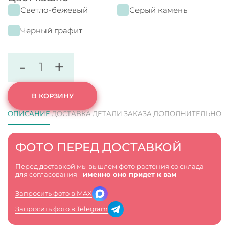
Светло-бежевый
Серый камень
Черный графит
-
+
В КОРЗИНУ
ОПИСАНИЕ
ДОСТАВКА
ДЕТАЛИ ЗАКАЗА
ДОПОЛНИТЕЛЬНО
ФОТО ПЕРЕД ДОСТАВКОЙ
Перед доставкой мы вышлем фото растения со склада
для согласования -
именно оно придет к вам
Запросить фото в MAX
Запросить фото в Telegram