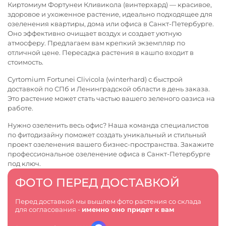
Киртомиум Фортунеи Кливикола (винтерхард) — красивое,
здоровое и ухоженное растение, идеально подходящее для
озеленения квартиры, дома или офиса в Санкт-Петербурге.
Оно эффективно очищает воздух и создает уютную
атмосферу. Предлагаем вам крепкий экземпляр по
отличной цене. Пересадка растения в кашпо входит в
стоимость.
Cyrtomium Fortunei Clivicola (winterhard) с быстрой
доставкой по СПб и Ленинградской области в день заказа.
Это растение может стать частью вашего зеленого оазиса на
работе.
Нужно озеленить весь офис? Наша команда специалистов
по фитодизайну поможет создать уникальный и стильный
проект озеленения вашего бизнес-пространства. Закажите
профессиональное
озеленение офиса в Санкт-Петербурге
под ключ.
ФОТО ПЕРЕД ДОСТАВКОЙ
Перед доставкой мы вышлем фото растения со склада
для согласования -
именно оно придет к вам