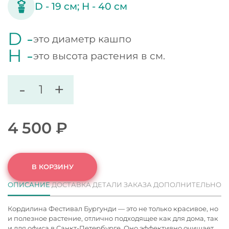
D -
19
см;
H -
40
см
D -
это диаметр кашпо
H -
это высота растения в см.
-
+
4 500
₽
В КОРЗИНУ
ОПИСАНИЕ
ДОСТАВКА
ДЕТАЛИ ЗАКАЗА
ДОПОЛНИТЕЛЬНО
Кордилина Фестивал Бургунди — это не только красивое, но
и полезное растение, отлично подходящее как для дома, так
и для офиса в Санкт-Петербурге. Оно эффективно очищает