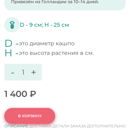
Привезём из Голландии за 10–14 дней.
D -
9
см;
H -
25
см
D -
это диаметр кашпо
H -
это высота растения в см.
-
+
1 400
₽
В КОРЗИНУ
ОПИСАНИЕ
ДОСТАВКА
ДЕТАЛИ ЗАКАЗА
ДОПОЛНИТЕЛЬНО