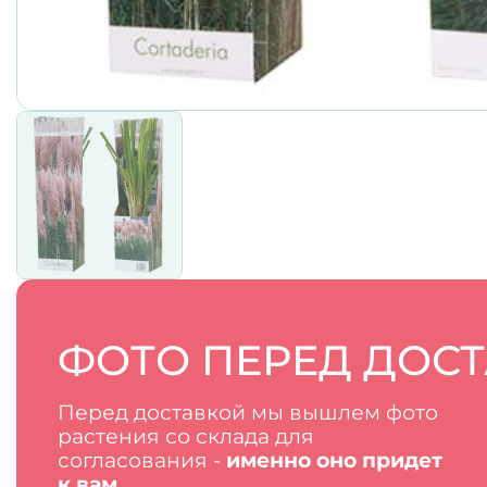
ФОТО ПЕРЕД ДОС
Перед доставкой мы вышлем фото
растения со склада для
согласования -
именно оно придет
к вам