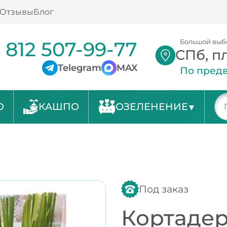
Отзывы
Блог
 812 507-99-77
Большой выб
СПб, п
Telegram
MAX
По предв
О
КАШПО
ОЗЕЛЕНЕНИЕ
Под заказ
Кортадер