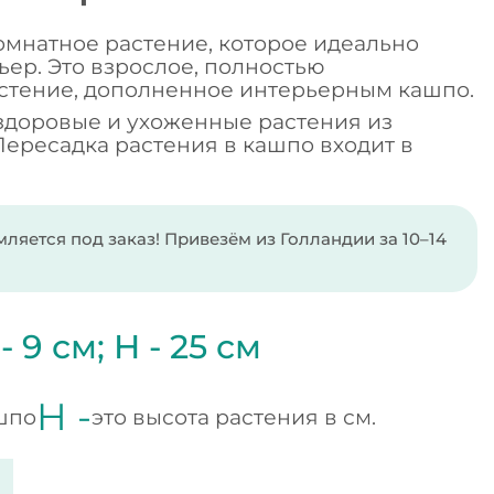
комнатное растение, которое идеально
ер. Это взрослое, полностью
стение, дополненное интерьерным кашпо.
здоровые и ухоженные растения из
Пересадка растения в кашпо входит в
ляется под заказ! Привезём из Голландии за 10–14
 -
9
см;
H -
25
см
H -
шпо
это высота растения в см.