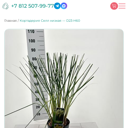
+7 812 507-99-77
Главная
/
Кортадерия Селл низкая — D23-H60