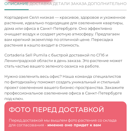
ОПИСАНИЕ
ДОСТАВКА
ДЕТАЛИ ЗАКАЗА
ДОПОЛНИТЕЛЬНО
Кортадерия Селл низкая — красивое, здоровое и ухоженное
растение, идеально подходящее для озеленения квартиры,
дома или офиса в Санкт-Петербурге. Оно эффективно
очищает воздух и создает уютную атмосферу. Предлагаем
вам крепкий экземпляр по отличной цене. Пересадка
растения в кашпо входит в стоимость.
Cortaderia Sell Pumila с быстрой доставкой по СПб и
Ленинградской области в день заказа. Это растение может
стать частью вашего зеленого оазиса на работе.
Нужно озеленить весь офис? Наша команда специалистов
по фитодизайну поможет создать уникальный и стильный
проект озеленения вашего бизнес-пространства. Закажите
профессиональное
озеленение офиса в Санкт-Петербурге
под ключ.
ФОТО ПЕРЕД ДОСТАВКОЙ
Перед доставкой мы вышлем фото растения со склада
для согласования -
именно оно придет к вам