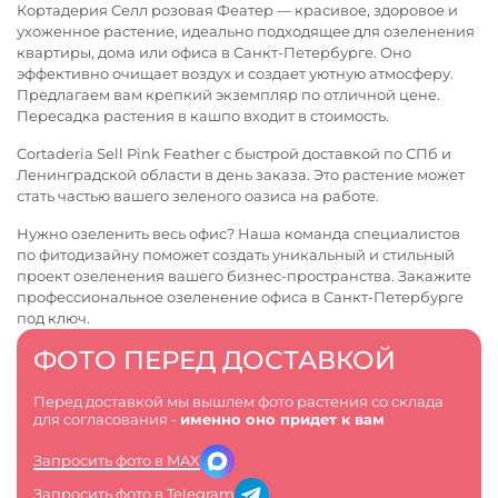
Кортадерия Селл розовая Феатер — красивое, здоровое и
ухоженное растение, идеально подходящее для озеленения
квартиры, дома или офиса в Санкт-Петербурге. Оно
эффективно очищает воздух и создает уютную атмосферу.
Предлагаем вам крепкий экземпляр по отличной цене.
Пересадка растения в кашпо входит в стоимость.
Cortaderia Sell Pink Feather с быстрой доставкой по СПб и
Ленинградской области в день заказа. Это растение может
стать частью вашего зеленого оазиса на работе.
Нужно озеленить весь офис? Наша команда специалистов
по фитодизайну поможет создать уникальный и стильный
проект озеленения вашего бизнес-пространства. Закажите
профессиональное
озеленение офиса в Санкт-Петербурге
под ключ.
ФОТО ПЕРЕД ДОСТАВКОЙ
Перед доставкой мы вышлем фото растения со склада
для согласования -
именно оно придет к вам
Запросить фото в MAX
Запросить фото в Telegram