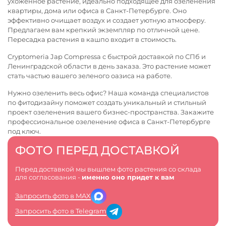
ухоженное растение, идеально подходящее для озеленения
квартиры, дома или офиса в Санкт-Петербурге. Оно
эффективно очищает воздух и создает уютную атмосферу.
Предлагаем вам крепкий экземпляр по отличной цене.
Пересадка растения в кашпо входит в стоимость.
Cryptomeria Jap Compressa с быстрой доставкой по СПб и
Ленинградской области в день заказа. Это растение может
стать частью вашего зеленого оазиса на работе.
Нужно озеленить весь офис? Наша команда специалистов
по фитодизайну поможет создать уникальный и стильный
проект озеленения вашего бизнес-пространства. Закажите
профессиональное
озеленение офиса в Санкт-Петербурге
под ключ.
ФОТО ПЕРЕД ДОСТАВКОЙ
Перед доставкой мы вышлем фото растения со склада
для согласования -
именно оно придет к вам
Запросить фото в MAX
Запросить фото в Telegram