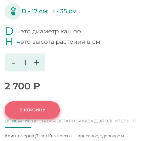
D -
17
см;
H -
35
см
D -
это диаметр кашпо
H -
это высота растения в см.
-
+
2 700
₽
В КОРЗИНУ
ОПИСАНИЕ
ДОСТАВКА
ДЕТАЛИ ЗАКАЗА
ДОПОЛНИТЕЛЬНО
Криптомериа Джап Компресса — красивое, здоровое и