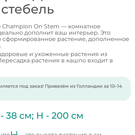
стебель
tle Champion On Stem — комнатное
деально дополнит ваш интерьер. Это
ю сформированное растение, дополненное
.
здоровые и ухоженные растения из
Пересадка растения в кашпо входит в
ляется под заказ! Привезём из Голландии за 10–14
 -
38
см;
H -
200
см
H -
шпо
это высота растения в см.