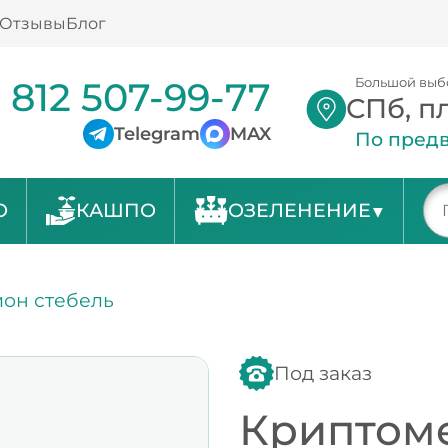
Отзывы
Блог
 812 507-99-77
Большой выб
СПб, п
Telegram
MAX
По предв
О
КАШПО
ОЗЕЛЕНЕНИЕ
он стебель
Под заказ
Криптом