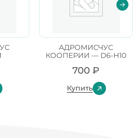
УС
АДРОМИСЧУС
И
КООПЕРИИ — D6-H10
700
₽
Купить