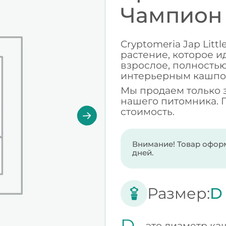
Чампион 
Cryptomeria Jap Lit
растение, которое и
взрослое, полность
интерьерным кашпо
Мы продаем только 
нашего питомника. 
стоимость.
Внимание! Товар оформ
дней.
Размер:
D
D -
это диаметр ка