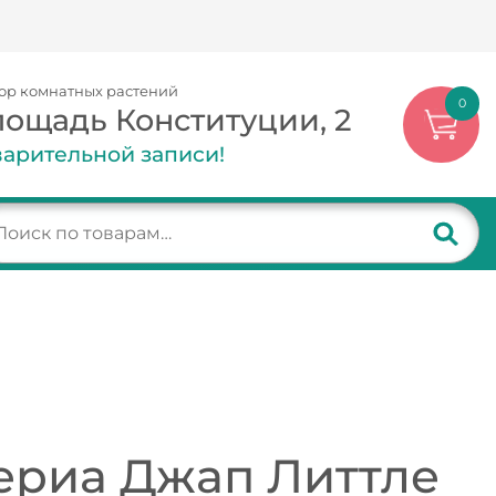
ор комнатных растений
0
лощадь Конституции, 2
арительной записи!
ериа Джап Литтле